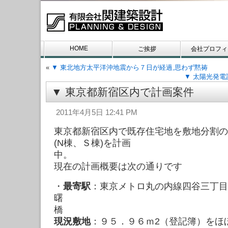
HOME
ご挨拶
会社プロフィ
«
▼ 東北地方太平洋沖地震から７日が経過,思わず黙祷
お問い合わせ
▼ 太陽光発
▼ 東京都新宿区内で計画案件
2011年4月5日 12:41 PM
東京都新宿区内で既存住宅地を敷地分割の
(N棟、Ｓ棟)を計画
中
現在の計画概要は次の通りです
・
最寄駅
：東京メトロ丸の内線四谷三丁目
曙
橋
現況敷地
：９５．９６ｍ2（登記簿）をほ