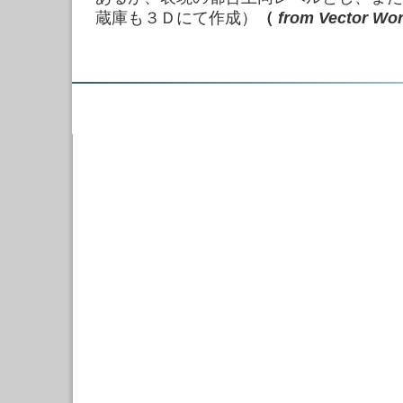
蔵庫も３Ｄにて作成）
（
from
Vector Wo