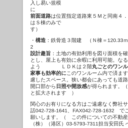
入し易い規模
に
前面道路
は位置指定道路東５Ｍと同南４．
はＳ棟のみで
す
・
構造
：鉄骨造３階建 （Ｎ棟＝120.33ｍ2
設計趣旨
：土地の有効利用を図り面積を確
とし、屋上も有効に余暇に利用可能。なる
よう ＬＤＫは２階
丸ごとのワンル
家事も効率的に
このワンルーム内で済ます
慮したスペース。狭い都会にあっても道路
開口部から
日照や開放感
が得られます。（
と拡大されます ）
関心のお有りになる方はご遠慮なく弊社サ
話042-728-1641、FAX042-728-16
願いします。（ この件についての不動産
（株）（港区）03-5793-7311担当安田氏