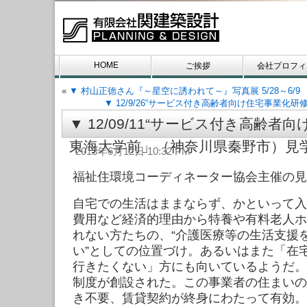
HOME
ご挨拶
会社プロフィ
«
▼ 村山正徳さん『～星空に誘われて～』写真展 5/28～6/9
お問い合わせ
▼ 12/9/26“サービス付き高齢者向け住宅事業化研
▼ 12/09/11“サービス付き高齢
東海大学前」（神奈川県秦野市）見学
2013年6月12日 10:32 PM
福祉住環境コーディネーター協会主催の見
自宅での生活はままならず、かといって入
費用など経済的理由から特養や有料老人ホ
れない方たちの、“介護医療等の生活支援
い”としての位置づけ。あるいはまた「在
行きたくない」方にも向いているようだ。
制度が創設された。この事業者の住まいの
き不要、賃貸契約が終身にわたって有効。