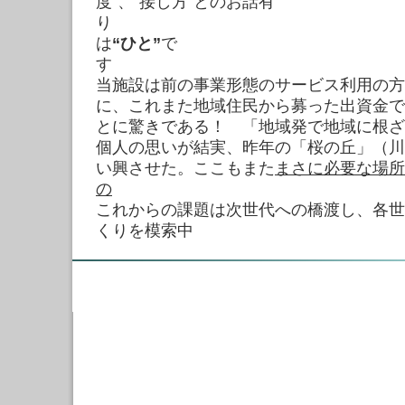
度”、“接し方”とのお話有
り やは
は
“ひと”
で
当施設は前の事業形態のサービス利用の方
に、これまた地域住民から募った出資金で
とに驚きである！ 「地域発で地域に根ざ
個人の思いが結実、昨年の「桜の丘」（川
い興させた。ここもまた
まさに必要な場所
の
これからの課題は次世代への橋渡し、各世
くりを模索中