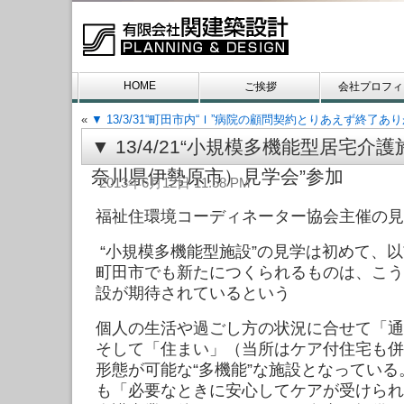
HOME
ご挨拶
会社プロフィ
«
▼ 13/3/31“町田市内“Ｉ”病院の顧問契約とりあえず終了あ
お問い合わせ
▼ 13/4/21“小規模多機能型居宅
奈川県伊勢原市）見学会”参加
2013年6月12日 11:58 PM
福祉住環境コーディネーター協会主催の見
“小規模多機能型施設”の見学は初めて、
町田市でも新たにつくられるものは、こう
設が期待されているという
個人の生活や過ごし方の状況に合せて「通
そして「住まい」（当所はケア付住宅も併
形態が可能な“多機能”な施設となってい
も「必要なときに安心してケアが受けられ