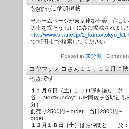
うnet」に参加掲載
10:59 PM
当ホームページが東京建築士会、住まいづ
築士を探そうnet」に参加掲載されまし
http://www.abanet.jp/2_kanto/tokyo_k1.
て”町田市”で検索してください
Posted in
未分類
|
Comment
コヤマナオコさん１１，１２月に秋、
そうです
10:47 PM
１１月６日（土）
はソロ弾き語り 於：
谷 ”NextSunday”（JR阿佐ヶ谷駅徒歩
前売り2500円＋order 当日2800円＋
o
１２月１８日（土）
はお仲間と 於：大泉