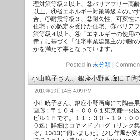
理対策等級２以上、③バリアフリー高齢
以上、④省エネルギー対策等級４のいず
合、①耐震等級３、②耐久性、可変性に
住宅」の認定を受けた住宅、③バリアフ
策等級４以上、④「エネルギーの使用の
律」に基づく「住宅事業建築主の判断の
かを満たす事となっています。
Posted in
未分類
|
Comment
小山暁子さん、銀座小野画廊にて陶芸展
2010年10月14日 4:09 PM
小山暁子さん、銀座小野画廊にて陶芸展1
画廊：〒１０４－００６１東京都中央区
ビル１Ｆです。１１：３０～１９：００
０迄）詳細はコヤマドブログ（リンク集
ぞ。10/13に伺いました。少し作風が