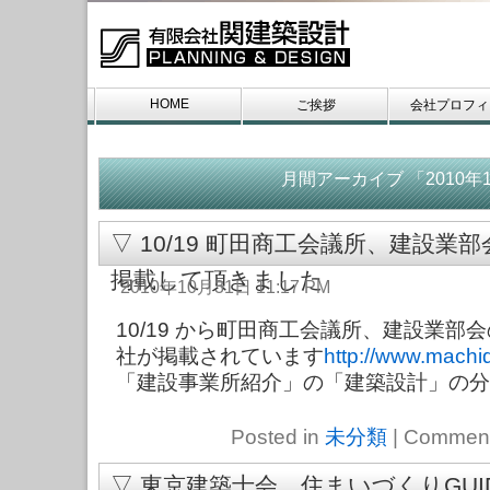
HOME
ご挨拶
会社プロフィ
お問い合わせ
月間アーカイブ 「2010年
▽ 10/19 町田商工会議所、建設
掲載して頂きました
2010年10月31日 11:17 PM
10/19 から町田商工会議所、建設業部
社が掲載されています
http://www.machid
「建設事業所紹介」の「建築設計」の分
Posted in
未分類
|
Comment
▽ 東京建築士会、住まいづくりGU