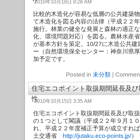
2010年10月18日 8:28 AM
比較的木造化が容易な低層の公共建築物
て木造化を図る内容の法律（平成２２年
施行。林業の健全な発展と森林の適正な
化、環境問題対応）を図る。農林水産省
が基本方針を策定。10/27に木造公共
ー（自然環境保全センター：神奈川県厚
加予定です。
Posted in
未分類
|
Comment
住宅エコポイント取扱期間延長及び
性
2010年10月15日 3:35 AM
住宅エコポイント取扱期間延長及び取扱
の１つとして閣議（平成２２年９月１０
れ、平成２２年度補正予算が成立すれば
土交通省
http://jutaku.eco-points.jp/
）