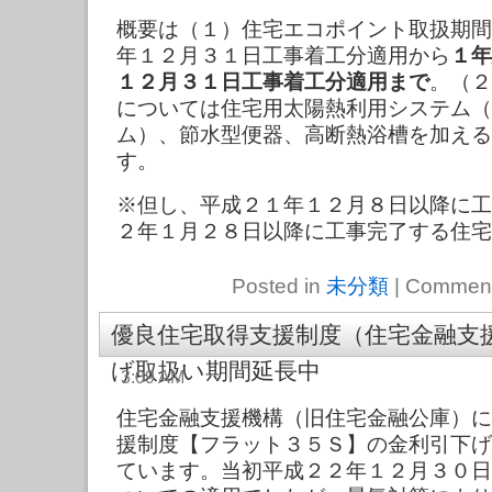
概要は（１）住宅エコポイント取扱期間
年１２月３１日工事着工分適用から
１年
１２月３１日工事着工分適用まで
。（２
については住宅用太陽熱利用システム（
ム）、節水型便器、高断熱浴槽を加える
す。
※但し、平成２１年１２月８日以降に工
２年１月２８日以降に工事完了する住宅
Posted in
未分類
|
Comment
優良住宅取得支援制度（住宅金融支
げ取扱い期間延長中
3:09 AM
住宅金融支援機構（旧住宅金融公庫）に
援制度【フラット３５Ｓ】の金利引下げ
ています。当初平成２２年１２月３０日