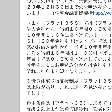
ついての適用でしたが、景気対策により
２３年１２月３０日まで
のお申込み分に
います。 （住宅金融支援機構
http://ww
（１）【フラット３５Ｓ】では【フラッ
借入金利から、当初１０年間０．３％引
１０年間１．０％に引下げています。（
Ｓ】（２０年金利引下げタイプ）では【
来のお借入金利から、当初１０年間年率
ころを当初１０年間は１．０％引下げに
年目までは０．３％引下げとしています
４年４月１日お申込み分からは金利引下
ぞれこれらより短くなります。）
※優良住宅取得支援制度【フラット３５
は上限があり、これに達する見込みとな
了します。
適用条件は【フラット３５】に加えて（
等級２以上または免震建築物、②劣化対