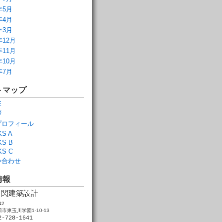
年5月
年4月
年3月
年12月
年11月
年10月
年7月
トマップ
E
拶
プロフィール
S A
S B
S C
い合わせ
情報
関建築設計
42
市東玉川学園1-10-13
2-728-1641