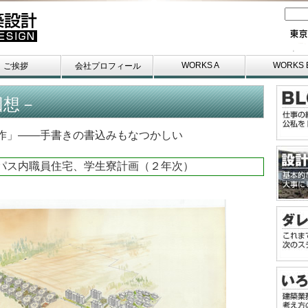
WORKS A
WORKS 
ご挨拶
会社プロフィール
回想－
作」——手書きの書込みもなつかしい
パス内職員住宅、学生寮計画（２年次）