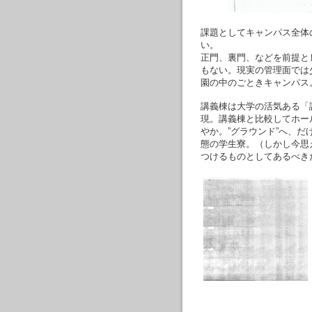
課題としてキャンパス全体
い。
正門、裏門、などを前提と
もない。現実の管理面では
園の中のごときキャンパス
講義棟は大学の活気ある「
現。講義棟と比較してホー
やか。”グラウンド”へ、
態の学生寮。（しかし今思
つけるものとしてあるべき