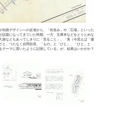
や街路デザインへの反省から、「街並み」や「広場」といった
が話題になってきていた時期。一方、文庫本などをとりとめな
人旅などもあってしきりに「見ること」、「美（今思えば「価
どと、つたなく自問自答。「もの」と「ひと」、「ひと」と
をテーマに置いたように記憶している。が、結果はいかがか？