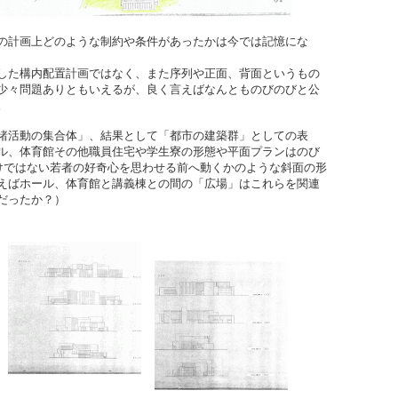
の計画上どのような制約や条件があったかは今では記憶にな
した構内配置計画ではなく、また序列や正面、背面というもの
少々問題ありともいえるが、良く言えばなんとものびのびと公
。
諸活動の集合体」、結果として「都市の建築群」としての表
ル、体育館その他職員住宅や学生寮の形態や平面プランはのび
だけではない若者の好奇心を思わせる前へ動くかのような斜面の形
えばホール、体育館と講義棟との間の「広場」はこれらを関連
だったか？）