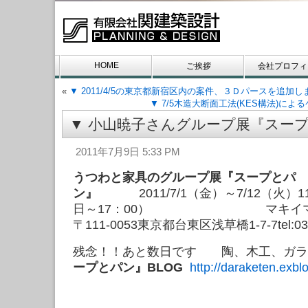
HOME
ご挨拶
会社プロフィ
«
▼ 2011/4/5の東京都新宿区内の案件、３Ｄパースを追加し
お問い合わせ
▼ 7/5木造大断面工法(KES構法)に
▼ 小山暁子さんグループ展『スープ
2011年7月9日 5:33 PM
うつわと家具のグループ展『スープとパ
ン』
2011/7/1（金）～7/12（火）11
日～17：00） マキイマサ
〒111-0053東京都台東区浅草橋1-7-7tel:03-
残念！！あと数日です 陶、木工、
ープとパン』BLOG
http://daraketen.exblo